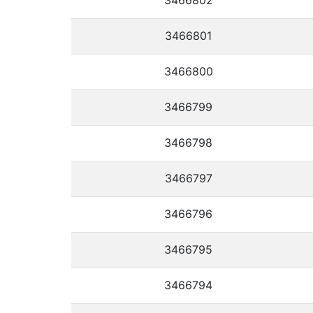
3466801
3466800
3466799
3466798
3466797
3466796
3466795
3466794