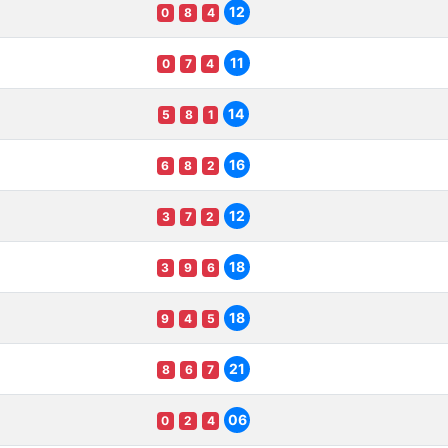
12
0
8
4
11
0
7
4
14
5
8
1
16
6
8
2
12
3
7
2
18
3
9
6
18
9
4
5
21
8
6
7
06
0
2
4