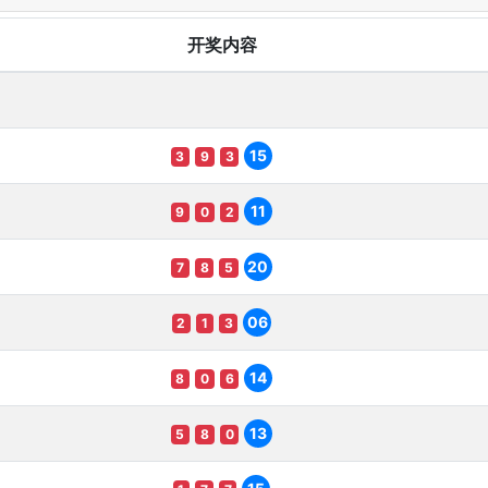
开奖内容
15
3
9
3
11
9
0
2
20
7
8
5
06
2
1
3
14
8
0
6
13
5
8
0