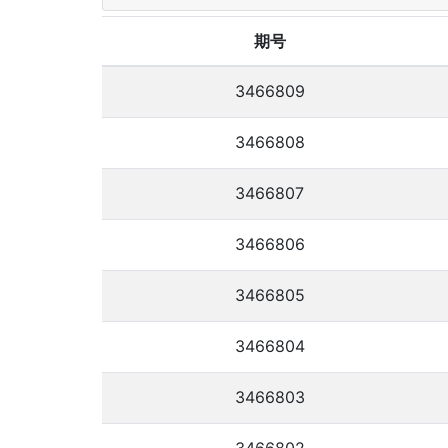
期号
3466809
3466808
3466807
3466806
3466805
3466804
3466803
3466802