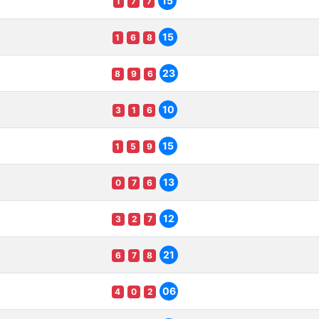
15
1
7
7
15
1
6
8
23
8
9
6
10
3
1
6
15
1
5
9
13
0
7
6
12
3
2
7
21
6
7
8
06
4
0
2