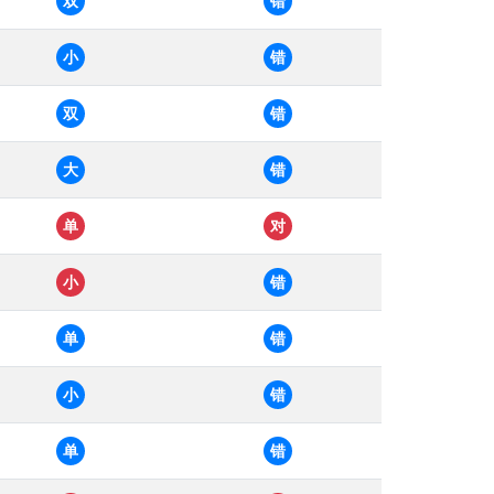
双
错
小
错
双
错
大
错
单
对
小
错
单
错
小
错
单
错