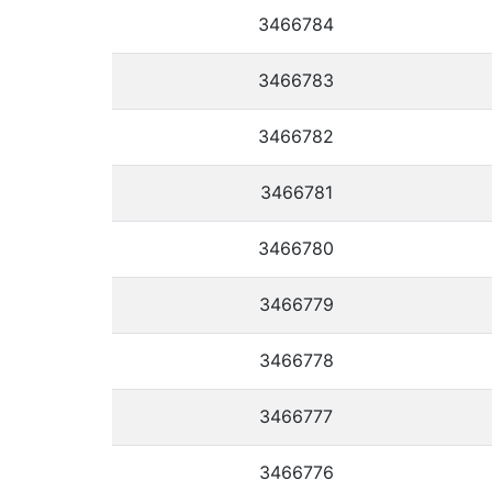
3466784
3466783
3466782
3466781
3466780
3466779
3466778
3466777
3466776